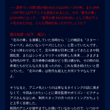
――原作マンガ第1部が描かれたのは2001～2010年。また2006
～2007年にはTVアニメも放送されました。その『蒼天の拳』
が2018年になって、『蒼天の拳 REGENESIS』として再びアニ
メ化されたのは、どんな理由があったのでしょうか？
堀江信彦（以下、堀江）：
『北斗の拳』を連載していた当時から「この物語を『スター・
ウォーズ』みたいなシリーズにしたい」と思っていたんです。
つまり終わりがなくて、北斗神拳が日本に渡ってきたときや戦
国乱世、またはシンギュラリティが到来した未来……さまざま
な時代の中で、北斗神拳の命脈がどう受け継がれ、その時の伝
承者たちがどんな人生を送ったのか。これを描き続けたいと思
っていた。『北斗の拳』は世代を超えた大河ドラマなんです
よ。
そうなると、アニメ化というのは単なるタイミングの話に過ぎ
なくて、今回ありがたいことに鹿住監督やポリゴン・ピクチュ
アズさんをはじめ、制作スタッフの方々のタイミングがちょう
ど上手く合致した。
前回のアニメが途中までしか描いていなかったので、いつかケ