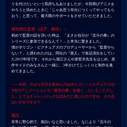
リを付けたいという気持ちもありましたが、今回再びアニメを
やろうと決めたときに「じゃあ思う存分につくってやってもら
おう」と思って、最大限のサポートをさせていただきました。
鹿住朗生監督（以下、鹿住）：
初めて監督の話を頂いた時は、「まさか自分が『北斗の拳』の
シリーズに参加できるなんて！」と本当に驚きました。
僕がポリゴン・ピクチュアズのプロデューサーから「監督やら
ない？」と誘われたのは、同社の『亜人』で各話演出をしてい
た2015年頃です。それから堀江さんや原哲夫先生をはじめ、原
作サイドのみなさんと一緒に、3年かけてじっくりと制作を進
めてきました。
――今回、やはり注目を集めたのはポリゴン・ピクチュアズが
3DCGアニメーションで『蒼天の拳』を描く、ということでし
た。とてもチャレンジングな試みだと感じたのですが、その点
はいかがですか？
堀江：
非常に野心的で、面白いなと思いました。なにより『北斗の