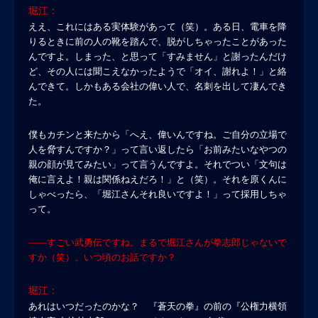
堀江：
ええ、これにはある実体験があって（笑）。ある日、電車を降
りるときに前の人の靴を踏んで、脱がしちゃったことがあった
んですよ。しまった、と思って「すみません」と謝ったんだけ
ど、その人には聞こえなかったようで「オイ、謝れよ！」と絡
んできて。しかもある会社の偉い人で、名刺を出して凄んでき
た。
僕もカチンと来たから「へえ、偉いんですね。ご自分の立場で
人を脅すんですか？」って言い返したら「お前みたいなやつの
親の顔が見てみたい」って言うんですよ。それでつい「文句は
俺に言えよ！親は関係ねえだろ！」と（笑）。それを原くんに
しゃべったら、「堀江さんそれ良いですよ！」って採用しちゃ
って。
――すごい武勇伝ですね。まるで堀江さんが拳志郎じゃないで
すか（笑）。いつ頃のお話ですか？
堀江：
あれはいつだったのかな？ 『蒼天の拳』の前の『公権力横領