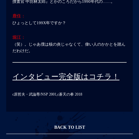
捜査官 中坊林太郎』とかのころだから1990年代の……。
鹿住：
ひょっとして199X年ですか？
堀江：
（笑）。じゃあ僕は核の炎じゃなくて、偉い人のかかとを踏ん
だわけだ。
インタビュー完全版はコチラ！
c原哲夫・武論尊/NSP 2001,c蒼天の拳 2018
BACK TO LIST