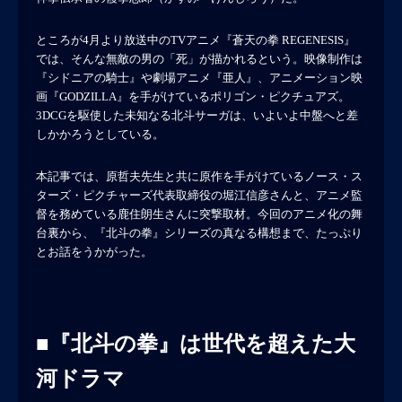
ところが4月より放送中のTVアニメ『蒼天の拳 REGENESIS』
では、そんな無敵の男の「死」が描かれるという。映像制作は
『シドニアの騎士』や劇場アニメ『亜人』、アニメーション映
画『GODZILLA』を手がけているポリゴン・ピクチュアズ。
3DCGを駆使した未知なる北斗サーガは、いよいよ中盤へと差
しかかろうとしている。
本記事では、原哲夫先生と共に原作を手がけているノース・ス
ターズ・ピクチャーズ代表取締役の堀江信彦さんと、アニメ監
督を務めている鹿住朗生さんに突撃取材。今回のアニメ化の舞
台裏から、『北斗の拳』シリーズの真なる構想まで、たっぷり
とお話をうかがった。
■『北斗の拳』は世代を超えた大
河ドラマ