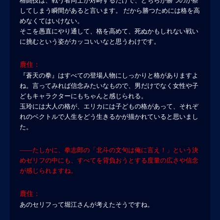
格闘技は、戦う者同士が対峙するだけで、どちらが勝つのか察
してしまう瞬間があると言います。 だから勝つためには格を高
めなくてはいけない。
そこを愚直にやり通して、格を高めて、死ぬかもしれない戦い
に挑むという姿がカッコいいなと思うわけです。
鹿住：
『蒼天の拳』はすべての登場人物にしっかりと格がありますよ
ね。言ってみれば信念みたいなもので、男だけでなく女性や子
どもキャラクターにもちゃんと感じられる。
玉玲には大人の格が、エリカには子どもの格があって、それぞ
れのベクトルで人生をどう生きるかが描かれていると思いまし
た。
――たしかに、拳志郎の「北斗の文句は俺に言え！」という決
めゼリフの中にも、すべてを背負おうとする度量の広さや信念
が感じられますね。
鹿住：
あのセリフって堀江さんが考えたそうですね。