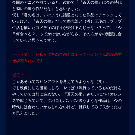
今回のアニメを観ていると、改めて「『蒼天の拳』は今の時代
と匂いの違う作品だな」と思いました。
僕も『君の名は。』のように話題となった作品はチェックして
いるけど、『蒼天の拳』だって拳志郎と（潘）玉玲のラブラブ
生活を描いたコメディのほうが受けるんじゃない？って。「今
日何食べる？」ってかけ合いながらさ。その方が今の潮流に合
っていると思うんですよ。
――（笑）。たしかにその企画もコミックゼノンさんの漫画で
ぜひ読みたいです。
堀江：
じゃあそれでスピンアウトを考えてみようかな（笑）。
でも映像にしろ漫画にしろ、やっぱり流行っているものだけを
やっていては前に進めない。『蒼天の拳』みたいにバイオレン
スで獣じみていて、タバコもバンバン吸うような作品は、今の
時代には合わないかもしれないけど、挑戦してみて良かったな
と思えました。