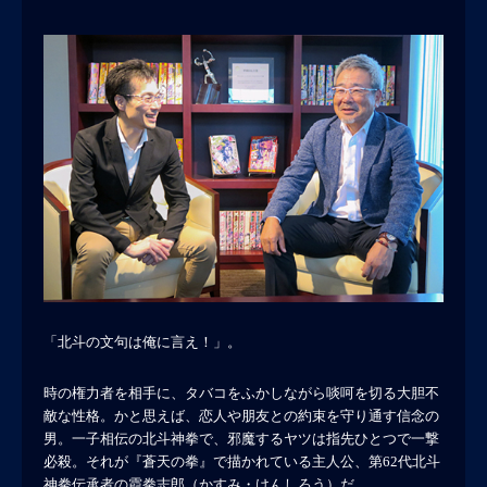
「北斗の文句は俺に言え！」。
時の権力者を相手に、タバコをふかしながら啖呵を切る大胆不
敵な性格。かと思えば、恋人や朋友との約束を守り通す信念の
男。一子相伝の北斗神拳で、邪魔するヤツは指先ひとつで一撃
必殺。それが『蒼天の拳』で描かれている主人公、第62代北斗
神拳伝承者の霞拳志郎（かすみ・けんしろう）だ。