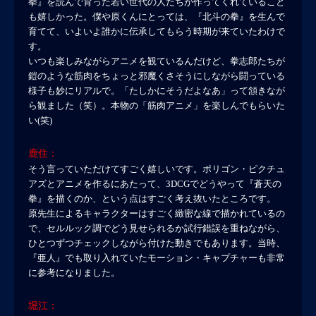
拳』を読んで育った若い世代の人たちが作ってくれていること
も嬉しかった。僕や原くんにとっては、『北斗の拳』を生んで
育てて、いよいよ誰かに伝承してもらう時期が来ていたわけで
す。
いつも楽しみながらアニメを観ているんだけど、拳志郎たちが
鎧のような筋肉をちょっと邪魔くさそうにしながら闘っている
様子も妙にリアルで。「たしかにそうだよなあ」って頷きなが
ら観ました（笑）。本物の「筋肉アニメ」を楽しんでもらいた
い(笑)
鹿住：
そう言っていただけてすごく嬉しいです。ポリゴン・ピクチュ
アズとアニメを作るにあたって、3DCGでどうやって『蒼天の
拳』を描くのか、という点はすごく考え抜いたところです。
原先生によるキャラクターはすごく緻密な線で描かれているの
で、セルルック調でどう見せられるか試行錯誤を重ねながら、
ひとつずつチェックしながら付けた動きでもあります。当時、
『亜人』でも取り入れていたモーション・キャプチャーも非常
に参考になりました。
堀江：