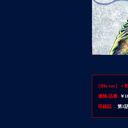
［Blu-ray
価格/品番:
￥18
収録話：
第1