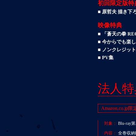
初回限定版特
■ 原哲夫 描き
映像特典
■ 「蒼天の拳 R
■ 今からでも楽しめ
■ ノンクレジットO
■ PV集
法人特
Amazon.co.jp限
対象：
Blu-ra
内容：
全巻収納