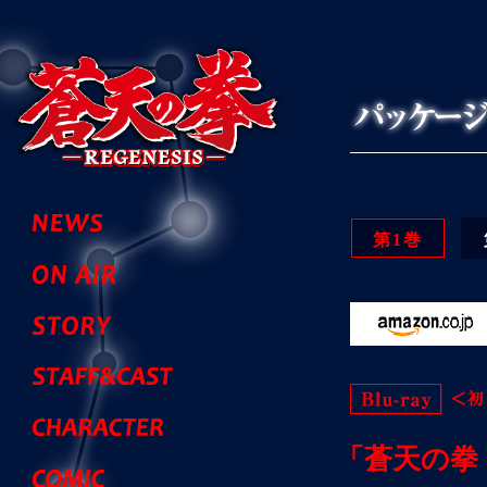
第1巻
「蒼天の拳 R