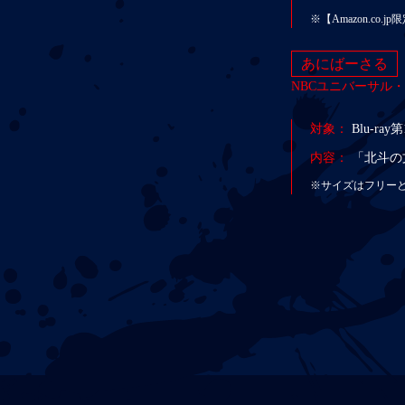
※【Amazon.co
あにばーさる
NBCユニバーサル
対象：
Blu-ra
内容：
「北斗の
※サイズはフリー