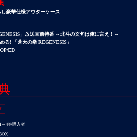
典
下ろし豪華仕様アウターケース
EGENESIS」放送直前特番 ～北斗の文句は俺に言え！～
る! 「蒼天の拳 REGENESIS」
P/ED
典
定
y第1～4巻購入者
BOX