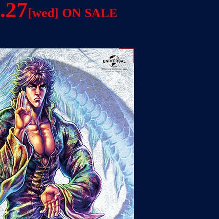
.27
[wed] ON SALE