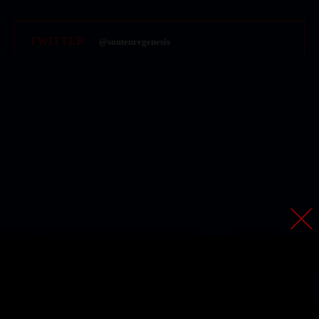
2018.09.13
第2期PV公開
TWITTER
@soutenregenesis