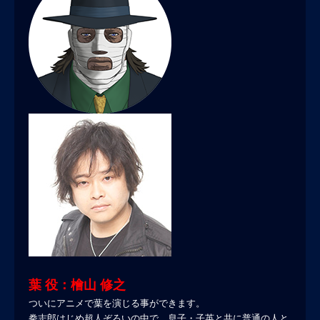
葉 役：檜山 修之
ついにアニメで葉を演じる事ができます。
拳志郎はじめ超人ぞろいの中で、息子・子英と共に普通の人と