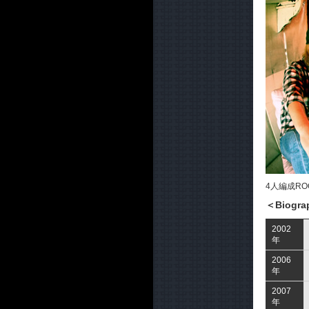
4人編成R
＜Biogra
2002
年
2006
年
2007
年