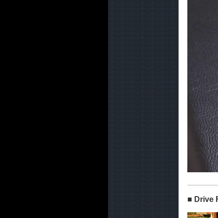
■ Driv