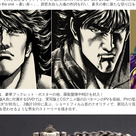
are the one ～蒼い扉～」。原哲夫自ら入魂の作詞を行い、蒼天の拳に新たな切り口
は、豪華ブックレット・ポスターの他、羅龍盤懐中時計を封入！
版A,Bに付属するDVDでは、実写版とCGアニメ版の2パターンのPVを収録。PV
賢次"が担当し、2曲計10分に及ぶ、ショートフィルム並のクオリティで、新旧入り
を思わせるような男女のストーリーを描き出す。