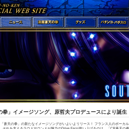
の拳」イメージソング、原哲夫プロデュースにより誕生
日、「蒼天の拳」の新たなイメージソングがいよいよリリース！ フランス人のボーカルJ
それを支えるラウドサウンドが魅力のDrive Farが歌い上げるのは、「CR蒼天の拳」の挿