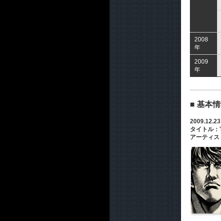
2008
年
2009
年
■ 基本情
2009.12.2
タイトル：Thr
アーティスト：