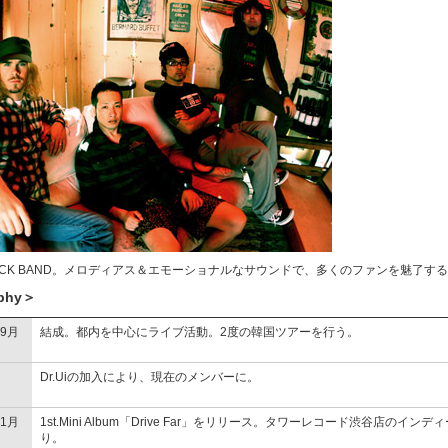
OCK BAND。メロディアス＆エモーショナルなサウンドで、多くのファンを魅了す
phy＞
9月
結成。都内を中心にライブ活動。2度の韓国ツアーを行う。
Dr.Uiの加入により、現在のメンバーに。
1月
1st.Mini Album「Drive Far」をリリース。タワーレコード渋谷店のイン
り。