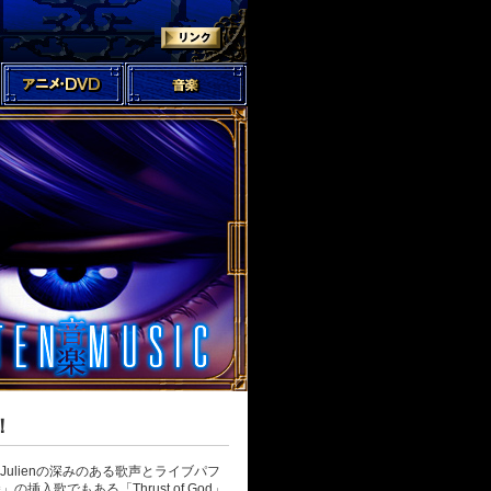
！
ulienの深みのある歌声とライブパフ
入歌でもある「Thrust of God」