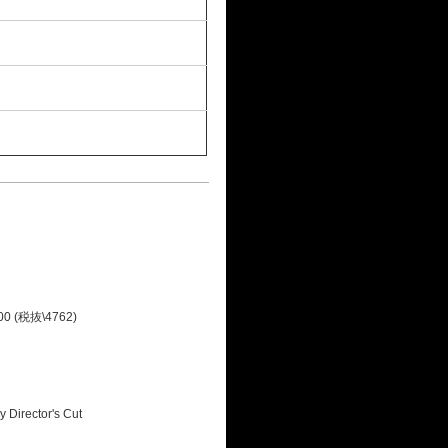
00 (税抜\4762)
Director's Cut