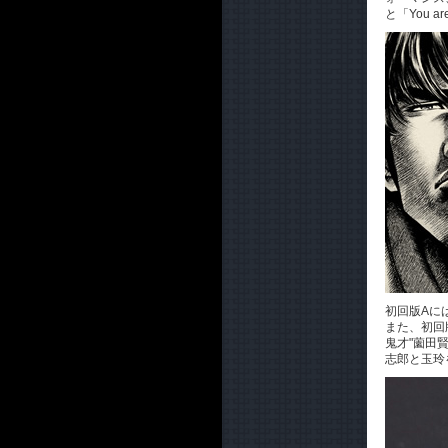
と「You 
初回版Aに
また、初回
鬼才"薗田
志郎と玉玲