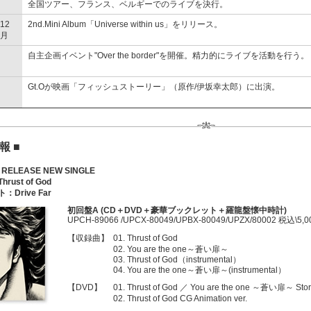
全国ツアー、フランス、ベルギーでのライブを決行。
12
2nd.Mini Album「Universe within us」をリリース。
月
自主企画イベント"Over the border"を開催。精力的にライブを活動を行う。
Gt.Oが映画「フィッシュストーリー」（原作/伊坂幸太郎）に出演。
報 ■
3 RELEASE NEW SINGLE
ust of God
Drive Far
初回盤A (CD＋DVD＋豪華ブックレット＋羅龍盤懐中時計)
UPCH-89066 /UPCX-80049/UPBX-80049/UPZX/80002 税込\5,0
【収録曲】
01. Thrust of God
02. You are the one～蒼い扉～
03. Thrust of God（instrumental）
04. You are the one～蒼い扉～(instrumental）
【DVD】
01. Thrust of God ／ You are the one ～蒼い扉～ Story 
02. Thrust of God CG Animation ver.